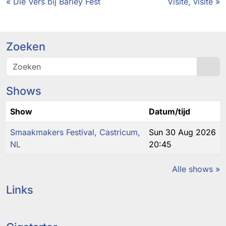
« Die Vers bij Barley Fest
Visite, visite »
Zoeken
Sea
Shows
Show
Datum/tijd
Smaakmakers Festival, Castricum,
Sun 30 Aug 2026
NL
20:45
Alle shows »
Links