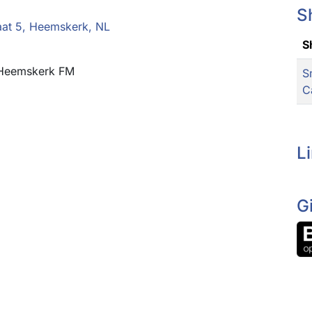
S
aat 5, Heemskerk, NL
S
 Heemskerk FM
S
C
L
G