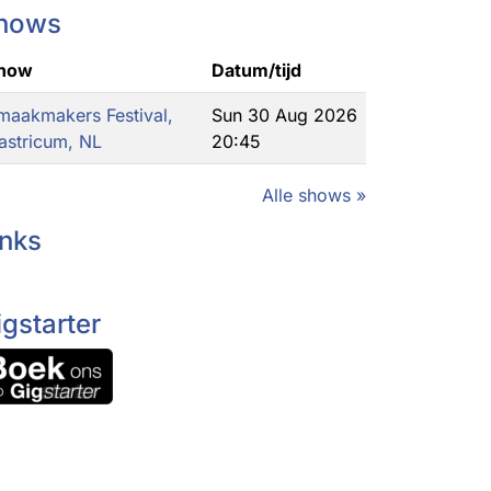
hows
how
Datum/tijd
maakmakers Festival,
Sun 30 Aug 2026
astricum, NL
20:45
Alle shows »
inks
igstarter